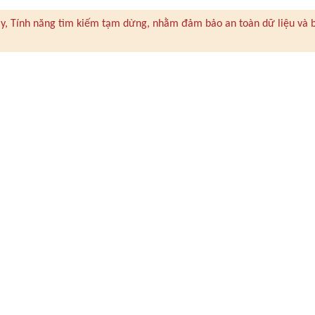
 này, Tính năng tìm kiếm tạm dừng, nhằm đảm bảo an toàn dữ liệu và 