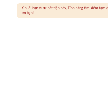
Xin lỗi bạn vì sự bất tiện này, Tính năng tìm kiếm tạ
ơn bạn!