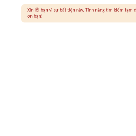
Xin lỗi bạn vì sự bất tiện này, Tính năng tìm kiếm tạ
ơn bạn!