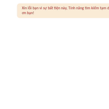
Xin lỗi bạn vì sự bất tiện này, Tính năng tìm kiếm tạ
ơn bạn!