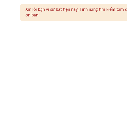
Xin lỗi bạn vì sự bất tiện này, Tính năng tìm kiếm tạ
ơn bạn!