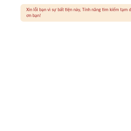
Xin lỗi bạn vì sự bất tiện này, Tính năng tìm kiếm tạ
ơn bạn!