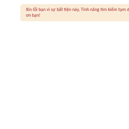
Xin lỗi bạn vì sự bất tiện này, Tính năng tìm kiếm tạ
ơn bạn!