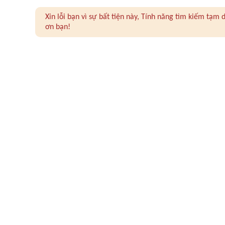
Xin lỗi bạn vì sự bất tiện này, Tính năng tìm kiếm tạ
ơn bạn!