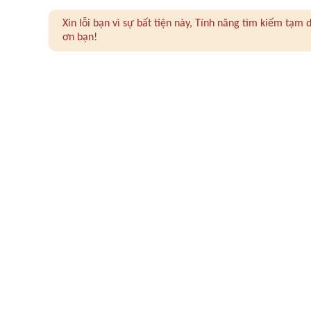
Xin lỗi bạn vì sự bất tiện này, Tính năng tìm kiếm tạ
ơn bạn!