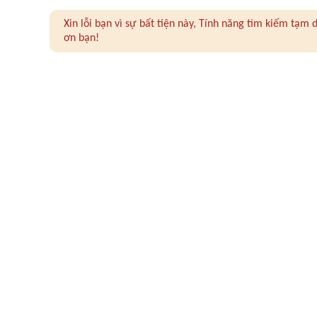
Xin lỗi bạn vì sự bất tiện này, Tính năng tìm kiếm tạ
ơn bạn!