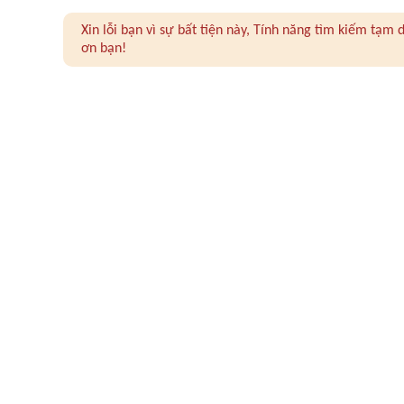
Xin lỗi bạn vì sự bất tiện này, Tính năng tìm kiếm tạ
ơn bạn!