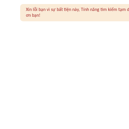
Xin lỗi bạn vì sự bất tiện này, Tính năng tìm kiếm tạ
ơn bạn!