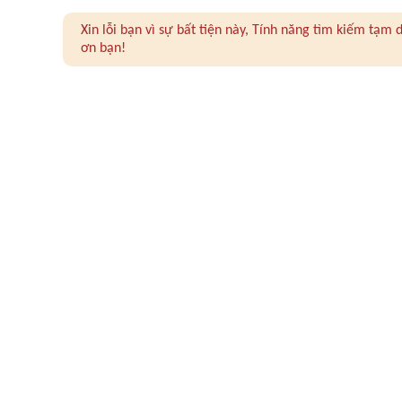
Xin lỗi bạn vì sự bất tiện này, Tính năng tìm kiếm tạ
ơn bạn!