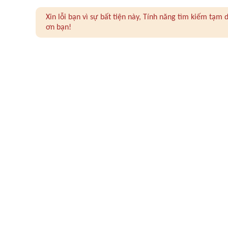
Xin lỗi bạn vì sự bất tiện này, Tính năng tìm kiếm tạ
ơn bạn!