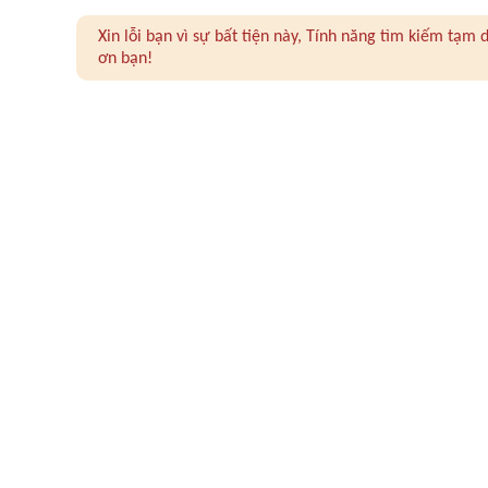
Xin lỗi bạn vì sự bất tiện này, Tính năng tìm kiếm tạ
ơn bạn!