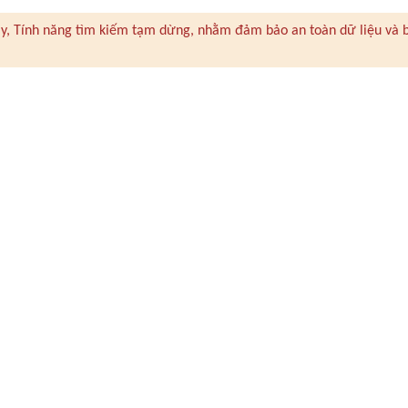
 này, Tính năng tìm kiếm tạm dừng, nhằm đảm bảo an toàn dữ liệu và 