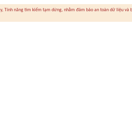
 này, Tính năng tìm kiếm tạm dừng, nhằm đảm bảo an toàn dữ liệu và 