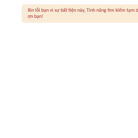
Xin lỗi bạn vì sự bất tiện này, Tính năng tìm kiếm tạ
ơn bạn!