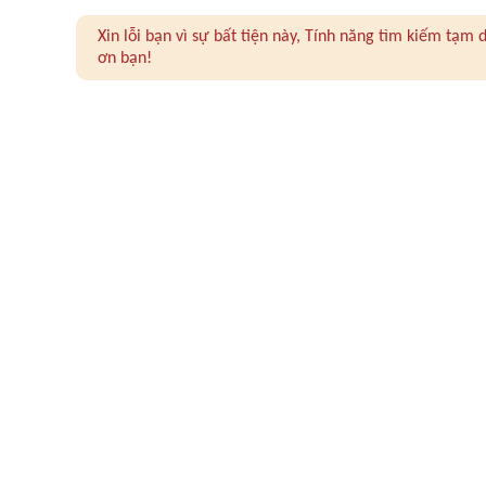
Xin lỗi bạn vì sự bất tiện này, Tính năng tìm kiếm tạ
ơn bạn!