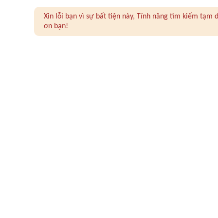
Xin lỗi bạn vì sự bất tiện này, Tính năng tìm kiếm tạ
ơn bạn!