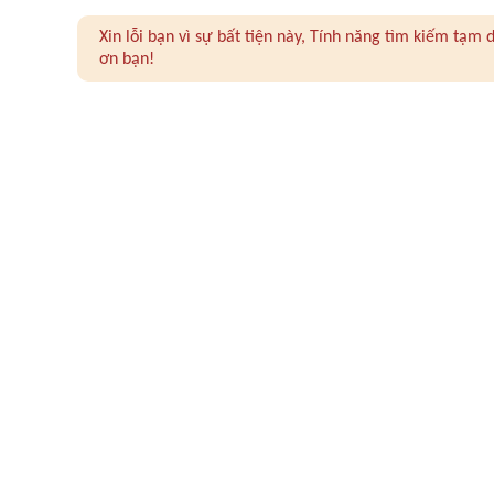
Xin lỗi bạn vì sự bất tiện này, Tính năng tìm kiếm tạ
ơn bạn!