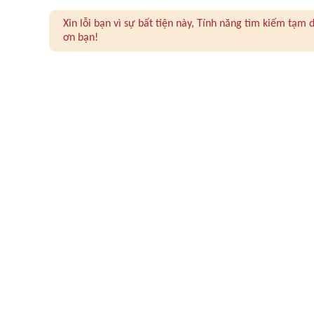
Xin lỗi bạn vì sự bất tiện này, Tính năng tìm kiếm tạ
ơn bạn!