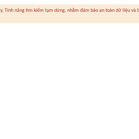
 này, Tính năng tìm kiếm tạm dừng, nhằm đảm bảo an toàn dữ liệu và 