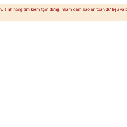
 này, Tính năng tìm kiếm tạm dừng, nhằm đảm bảo an toàn dữ liệu và 