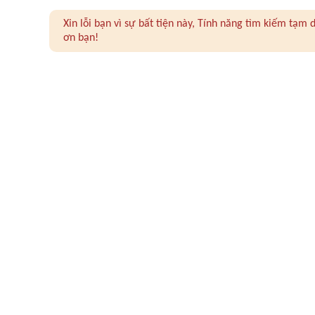
Xin lỗi bạn vì sự bất tiện này, Tính năng tìm kiếm tạ
ơn bạn!