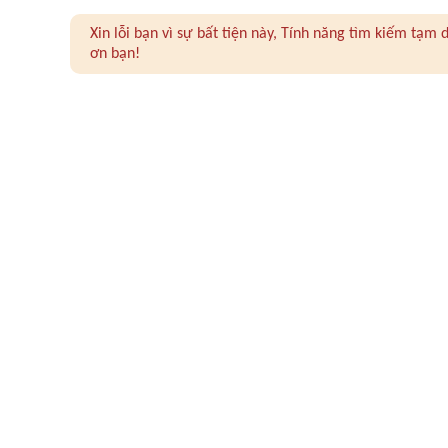
Xin lỗi bạn vì sự bất tiện này, Tính năng tìm kiếm tạ
ơn bạn!