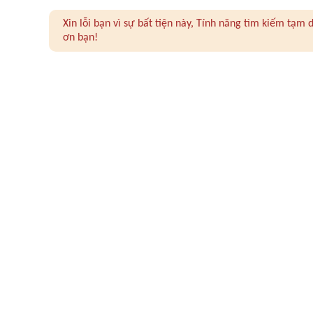
Xin lỗi bạn vì sự bất tiện này, Tính năng tìm kiếm tạ
ơn bạn!