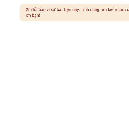
Xin lỗi bạn vì sự bất tiện này, Tính năng tìm kiếm tạ
ơn bạn!