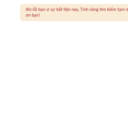
Xin lỗi bạn vì sự bất tiện này, Tính năng tìm kiếm tạ
ơn bạn!