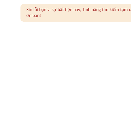
Xin lỗi bạn vì sự bất tiện này, Tính năng tìm kiếm tạ
ơn bạn!