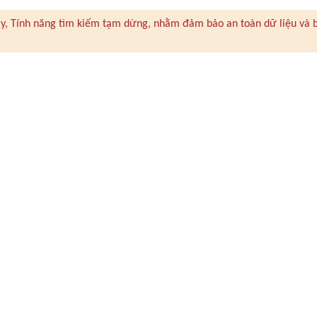
 này, Tính năng tìm kiếm tạm dừng, nhằm đảm bảo an toàn dữ liệu và 