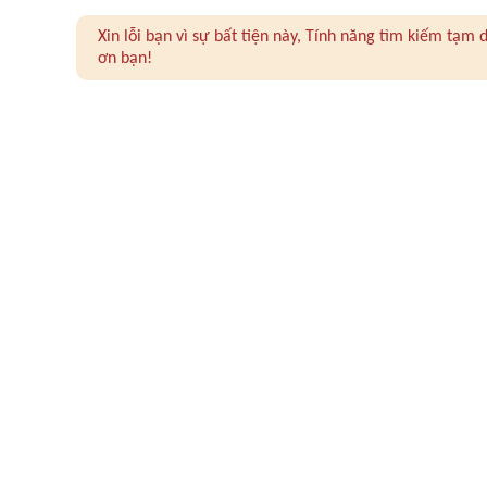
Xin lỗi bạn vì sự bất tiện này, Tính năng tìm kiếm tạ
ơn bạn!