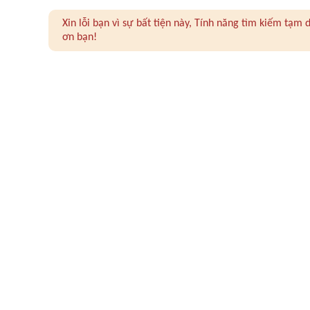
Xin lỗi bạn vì sự bất tiện này, Tính năng tìm kiếm tạ
ơn bạn!