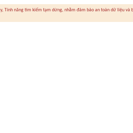
 này, Tính năng tìm kiếm tạm dừng, nhằm đảm bảo an toàn dữ liệu và 