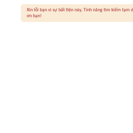
Xin lỗi bạn vì sự bất tiện này, Tính năng tìm kiếm tạ
ơn bạn!