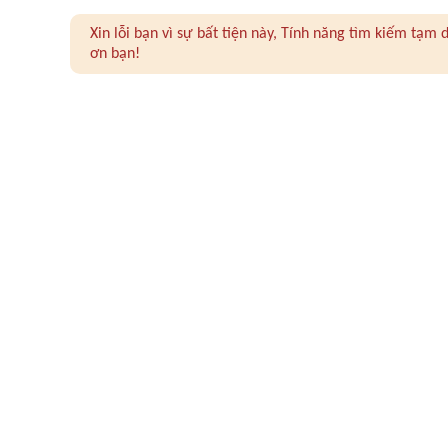
Xin lỗi bạn vì sự bất tiện này, Tính năng tìm kiếm tạ
ơn bạn!