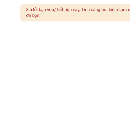
Xin lỗi bạn vì sự bất tiện này, Tính năng tìm kiếm tạ
ơn bạn!