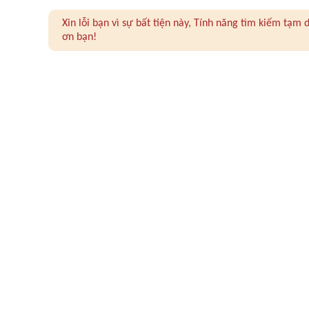
Xin lỗi bạn vì sự bất tiện này, Tính năng tìm kiếm tạ
ơn bạn!