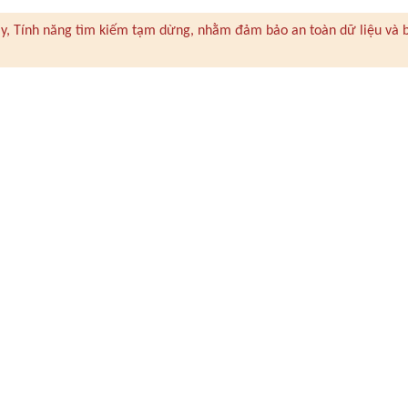
 này, Tính năng tìm kiếm tạm dừng, nhằm đảm bảo an toàn dữ liệu và 