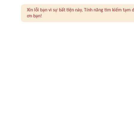
Xin lỗi bạn vì sự bất tiện này, Tính năng tìm kiếm tạ
ơn bạn!