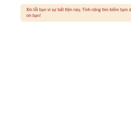
Xin lỗi bạn vì sự bất tiện này, Tính năng tìm kiếm tạ
ơn bạn!