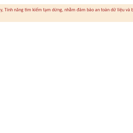
 này, Tính năng tìm kiếm tạm dừng, nhằm đảm bảo an toàn dữ liệu và 