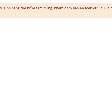
 này, Tính năng tìm kiếm tạm dừng, nhằm đảm bảo an toàn dữ liệu và 