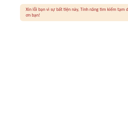
Xin lỗi bạn vì sự bất tiện này, Tính năng tìm kiếm tạ
ơn bạn!