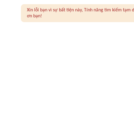
Xin lỗi bạn vì sự bất tiện này, Tính năng tìm kiếm tạ
ơn bạn!