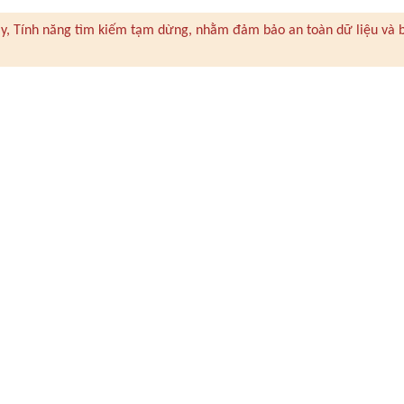
 này, Tính năng tìm kiếm tạm dừng, nhằm đảm bảo an toàn dữ liệu và 