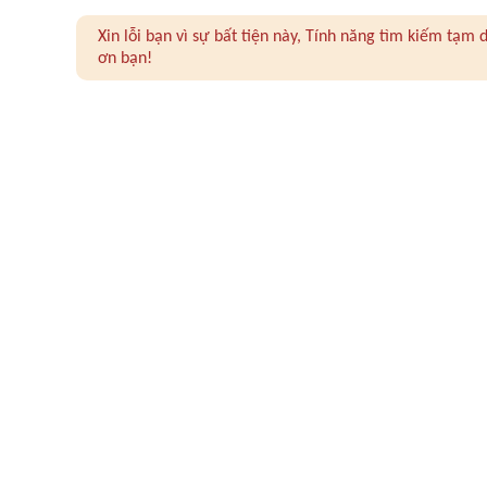
Xin lỗi bạn vì sự bất tiện này, Tính năng tìm kiếm tạ
ơn bạn!