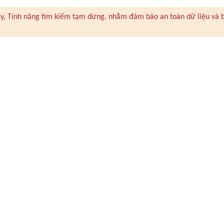
 này, Tính năng tìm kiếm tạm dừng, nhằm đảm bảo an toàn dữ liệu và 