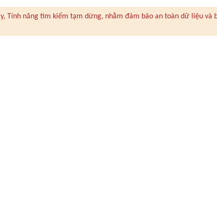
 này, Tính năng tìm kiếm tạm dừng, nhằm đảm bảo an toàn dữ liệu và 