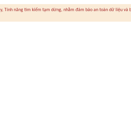
 này, Tính năng tìm kiếm tạm dừng, nhằm đảm bảo an toàn dữ liệu và 